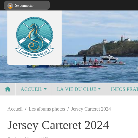
Panneau de gestion des cookies
Se connecter
ACCUEIL
LA VIE DU CLUB
INFOS PRA
Accueil
Les albums photos
Jersey Carteret 2024
Jersey Carteret 2024