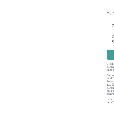
Conf
J
J
S
Les in
traite
ligne 
Confor
modifi
Protec
aux do
traite
des do
contr
Pour p
https: