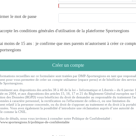
irmer le mot de passe
'accepte les
conditions générales d'utilisation
de la plateforme Sportsregions
'ai moins de 15 ans : je confirme que mes parents m'autorisent à créer ce compt
portsregions
Créer un compte
formations recueillies sur ce formulaire sont traitées par DMP-Sportsregions en tant que responsa
ment pour vous permettre de créer un compte utilisateur (espace perso) et de bénéficier des servic
de Sportsregions.
mément aux dispositions des articles 38 à 40 de la loi « Informatique et Libertés » du 6 janvier
ée en 2004, et aux dispositions des articles 15, 16, 17 et 21 du Règlement Général européen sur 
tion des Données (RGPD) vous bénéficiez du droit de demander au responsable du traitement l'a
nnées à caractère personnel, la rectification ou l'effacement de celles-ci, ou une limitation du
ment relatif à la personne concernée, ou du droit de s'opposer au traitement et du droit à la portabi
nnées. Vous avez également la possibilité d’introduire une réclamation auprès d’une autorité de
ôle comme la CNIL.
lus de détails, nous vous invitons à consulter notre Politique de Confidentialité :
//www.sportsregions.fr/politique-de-confidentialite