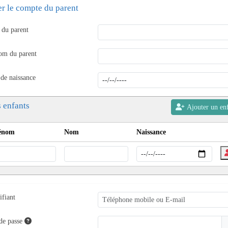
er le compte du parent
du parent
om du parent
 de naissance
 enfants
Ajouter un en
énom
Nom
Naissance
ifiant
de passe